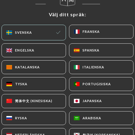
Välj ditt språk:
Välj ditt språk:
FRANSKA
FRANSKA
SVENSKA
SVENSKA
ENGELSKA
ENGELSKA
SPANSKA
SPANSKA
KATALANSKA
KATALANSKA
ITALIENSKA
ITALIENSKA
TYSKA
TYSKA
PORTUGISISKA
PORTUGISISKA
简体中文 (KINESISKA)
简体中文 (KINESISKA)
JAPANSKA
JAPANSKA
RYSKA
RYSKA
ARABISKA
ARABISKA
한국어 (KOREANSKA)
한국어 (KOREANSKA)
NEDERLÄNDSKA
NEDERLÄNDSKA