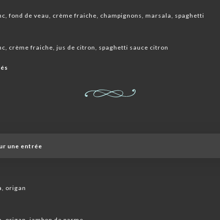
anc, fond de veau, crème fraiche, champignons, marsala, spaghetti
nc, crème fraiche, jus de citron, spaghetti sauce citron
lés
ur une entrée
, origan
a, origan, jambon de parme