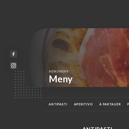
/
HEM
MENY
Meny
ANTIPASTI
APERITIVO
À PARTAGER
FORMAGGI
DOLCI
EAUX
SOFTS
BI