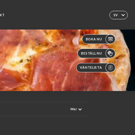
KT
SV
BOKA NU
BESTÄLL NU
VÄNTELISTA
Mer
CHI