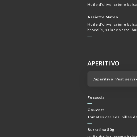
Huile d'olive, crème bal
Assiette Mateo
Huile d'olive, crème bal
brocolis, salade verte, b
APERITIVO
L'aperitivo n'est serv
Focaccia
Couvert
Tomates cerises, billes 
Burratina 50g
Huile d'olive, crème bals