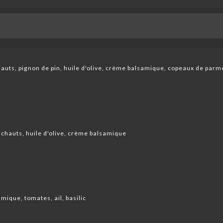
E ET PROSECCO
CAFETERIA
hauts, pignon de pin, huile d'olive, crème balsamique, copeaux de par
ichauts, huile d'olive, crème balsamique
mique, tomates, ail, basilic