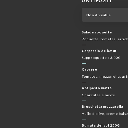
ANTIPASTI
VINI ROSATI
VINS EN CARAFE
CHAMPAGN
Non divisible
Salade roquette
Roquette, tomates, artic
Carpaccio de bœuf
Supp roquette +3.00€
Caprese
Tomates, mozzarella, art
Antipasto matta
Charcuterie mixte
Bruschetta mozzarella
Huile d'olive, crème balsa
Burrata del sol 250G