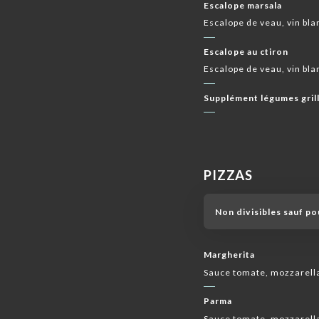
Escalope marsala
Escalope de veau, vin bl
Escalope au ctiron
Escalope de veau, vin bla
Supplément légumes gril
PIZZAS
Non divisibles sauf po
Margherita
Sauce tomate, mozzarella
Parma
Sauce tomate, mozzarell