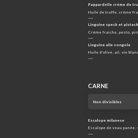
Pappardelle crème de tr
Huile de truffe, crème fra
Linguine speck et pistac
Crème fraiche, pesto, pis
Linguine alle vongole
Huile d'olive, ail, vin bl
CARNE
Non divisibles
Escalope milanese
Escalope de veau panée, 