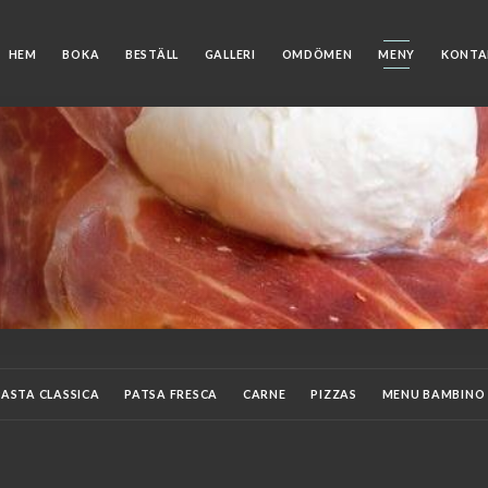
HEM
BOKA
BESTÄLL
GALLERI
OMDÖMEN
MENY
KONTA
PASTA CLASSICA
PATSA FRESCA
CARNE
PIZZAS
MENU BAMBINO
ÈRES
APÉRITIFS
DIGESTIFS
COCKTAILS
VINI ROSSI
VINI BIAN