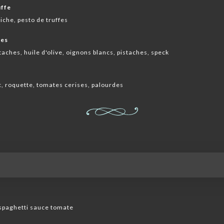
uffe
iche, pesto de truffes
hes
taches, huile d'olive, oignons blancs, pistaches, speck
anc, roquette, tomates cerises, palourdes
spaghetti sauce tomate