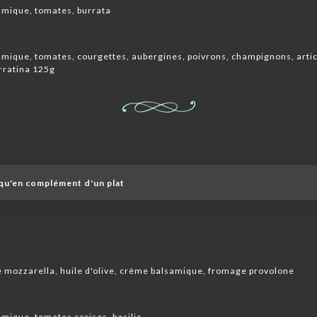
samique, tomates, burrata
samique, tomates, courgettes, aubergines, poivrons, champignons, artic
urratina 125g
i qu'en complément d'un plat
de mozzarella, huile d'olive, crème balsamique, fromage provolone
amique, tomates cerises, basilic