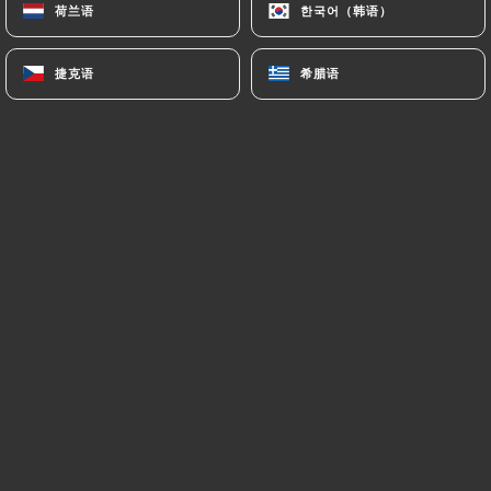
荷兰语
荷兰语
한국어（韩语）
한국어（韩语）
菜单
ZH
捷克语
捷克语
希腊语
希腊语
/
主页
预订
预订