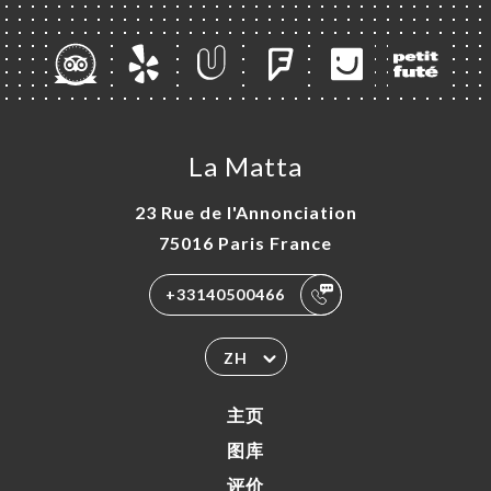
La Matta
23 Rue de l'Annonciation
75016 Paris France
+33140500466
ZH
主页
图库
评价