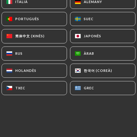
ITALIÀ
ITALIÀ
ALEMANY
ALEMANY
PORTUGUÈS
PORTUGUÈS
SUEC
SUEC
Lydie L. valoració
L
5/5
简体中文 (XINÈS)
简体中文 (XINÈS)
JAPONÈS
JAPONÈS
Super accueil.
11/06/2026
•
01:45
RUS
RUS
ÀRAB
ÀRAB
Lori S. valoració
L
한국어 (COREÀ)
한국어 (COREÀ)
HOLANDÈS
HOLANDÈS
4/5
Easy, quiet, small, fresh, delicious
TXEC
TXEC
GREC
GREC
Italian/Sicilian food Lovely staff
04/06/2026
•
05:18
Jules V. valoració
J
5/5
Très bel établissement, une équipe très