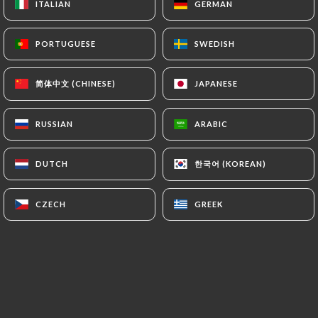
ITALIAN
ITALIAN
GERMAN
GERMAN
PORTUGUESE
PORTUGUESE
SWEDISH
SWEDISH
Lydie L. rated
L
5/5
简体中文 (CHINESE)
简体中文 (CHINESE)
JAPANESE
JAPANESE
Super accueil.
11/06/2026
•
01:45
RUSSIAN
RUSSIAN
ARABIC
ARABIC
Lori S. rated
L
한국어 (KOREAN)
한국어 (KOREAN)
DUTCH
DUTCH
4/5
Easy, quiet, small, fresh, delicious
CZECH
CZECH
GREEK
GREEK
Italian/Sicilian food Lovely staff
04/06/2026
•
05:18
Jules V. rated
J
5/5
Très bel établissement, une équipe très