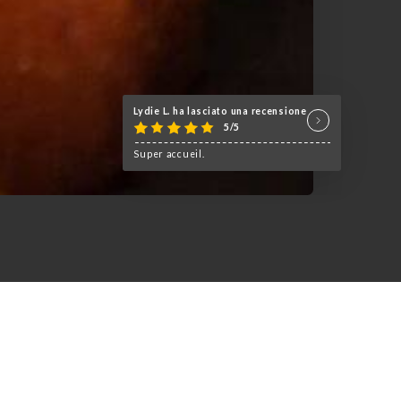
Lydie L. ha lasciato una recensione
5/5
Super accueil.
 affaire de famille.