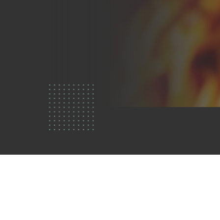
Chi
siamo?