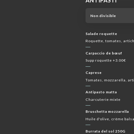
ANTIPASTI
VINI ROSATI
VINS EN CARAFE
CHAMPAGN
Non divisible
Salade roquette
Roquette, tomates, artic
Carpaccio de bœuf
Supp roquette +3.00€
Caprese
Tomates, mozzarella, art
Antipasto matta
Charcuterie mixte
Bruschetta mozzarella
Huile d'olive, crème balsa
Burrata del sol 250G