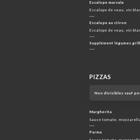
Escalope marsala
Escalope de veau, vin bl
Escalope au ctiron
Escalope de veau, vin bla
Supplément légumes gril
PIZZAS
Non divisibles sauf po
Margherita
Sauce tomate, mozzarella
Parma
Sauce tomate, mozzarell