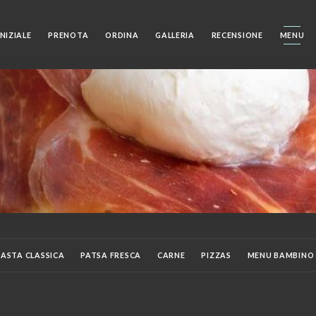
NIZIALE
PRENOTA
ORDINA
GALLERIA
RECENSIONE
MENU
PASTA CLASSICA
PATSA FRESCA
CARNE
PIZZAS
MENU BAMBINO
ÈRES
APÉRITIFS
DIGESTIFS
COCKTAILS
VINI ROSSI
VINI BIAN