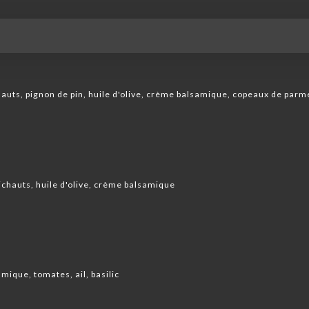
E ET PROSECCO
CAFETERIA
hauts, pignon de pin, huile d'olive, crème balsamique, copeaux de par
ichauts, huile d'olive, crème balsamique
mique, tomates, ail, basilic