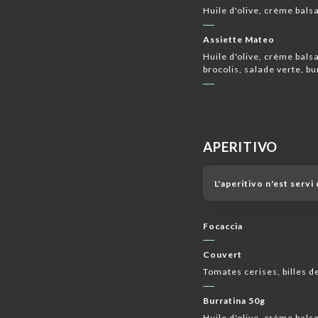
Huile d'olive, crème bal
Assiette Mateo
Huile d'olive, crème bal
brocolis, salade verte, b
APERITIVO
L'aperitivo n'est serv
Focaccia
Couvert
Tomates cerises, billes 
Burratina 50g
Huile d'olive, crème bals