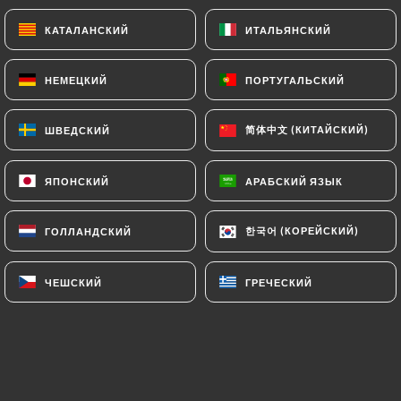
champignons
КАТАЛАНСКИЙ
КАТАЛАНСКИЙ
ИТАЛЬЯНСКИЙ
ИТАЛЬЯНСКИЙ
14.50€
НЕМЕЦКИЙ
НЕМЕЦКИЙ
ПОРТУГАЛЬСКИЙ
ПОРТУГАЛЬСКИЙ
Napoletana
Sauce tomate, mozzarella, origan, câpres, olives,
简体中文 (КИТАЙСКИЙ)
简体中文 (КИТАЙСКИЙ)
ШВЕДСКИЙ
ШВЕДСКИЙ
anchois
14.50€
ЯПОНСКИЙ
ЯПОНСКИЙ
АРАБСКИЙ ЯЗЫК
АРАБСКИЙ ЯЗЫК
Calzone
한국어 (КОРЕЙСКИЙ)
한국어 (КОРЕЙСКИЙ)
ГОЛЛАНДСКИЙ
ГОЛЛАНДСКИЙ
Sauce tomate, mozzarella, origan, jambon, œuf
14.50€
ЧЕШСКИЙ
ЧЕШСКИЙ
ГРЕЧЕСКИЙ
ГРЕЧЕСКИЙ
Bimbo
Sauce tomate, mozzarella, origan, jambon
14.50€