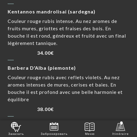
Kentannos mandrolisai (sardegna)
Couleur rouge rubis intense. Au nez aromes de
fruits mures, griottes et fraises des bois. En
bouche il est rond, généreux et fruité avec un final
légèrement tannique.
34.00€
Barbera D'Alba (piemonte)
Couleur rouge rubis avec reflets violets. Au nez
aromes intenses de mures, cerises et baies. En
bouche il est profond avec une belle harmonie et
équilibre
38.00€
Nero Mascalese (sicilia)
Couleur rouge rubis reflets oranges. Au nez,
Заказать
Забронировать
Меню
Itinéraire