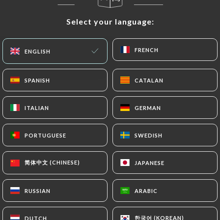
Select your language:
Select your language:
FRENCH
FRENCH
ENGLISH
ENGLISH
SPANISH
SPANISH
CATALAN
CATALAN
ITALIAN
ITALIAN
GERMAN
GERMAN
112 REVIEW
RESTAURANT ITALIEN
PORTUGUESE
PORTUGUESE
SWEDISH
SWEDISH
23 Rue De L'Annonciation
75016 Paris France
简体中文 (CHINESE)
简体中文 (CHINESE)
JAPANESE
JAPANESE
RUSSIAN
RUSSIAN
ARABIC
ARABIC
Who are we?
한국어 (KOREAN)
한국어 (KOREAN)
DUTCH
DUTCH